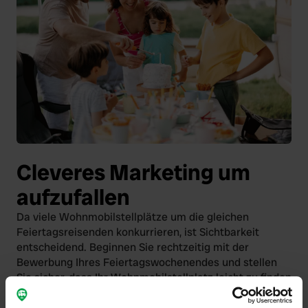
Cleveres Marketing um
aufzufallen
Da viele Wohnmobilstellplätze um die gleichen
Feiertagsreisenden konkurrieren, ist Sichtbarkeit
entscheidend. Beginnen Sie rechtzeitig mit der
Bewerbung Ihres Feiertagswochenendes und stellen
Sie sicher, dass Ihr Wohnmobilstellplatz leicht zu finden
ist.
Ein attraktiver Beitrag in den sozialen Medien
, in dem