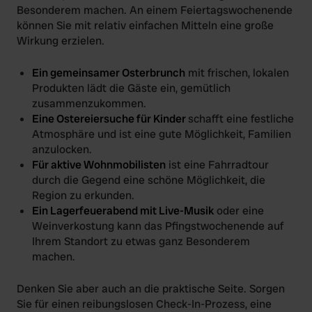
Besonderem machen. An einem Feiertagswochenende
may combine it with other information that you’ve
können Sie mit relativ einfachen Mitteln eine große
provided to them or that they’ve collected from your use
Wirkung erzielen.
of their services.
Ein gemeinsamer Osterbrunch
mit frischen, lokalen
Produkten lädt die Gäste ein, gemütlich
zusammenzukommen.
Eine Ostereiersuche für Kinder
schafft eine festliche
Atmosphäre und ist eine gute Möglichkeit, Familien
anzulocken.
Für aktive Wohnmobilisten
ist eine Fahrradtour
durch die Gegend eine schöne Möglichkeit, die
Region zu erkunden.
Ein Lagerfeuerabend mit Live-Musik
oder eine
Weinverkostung kann das Pfingstwochenende auf
Ihrem Standort zu etwas ganz Besonderem
machen.
Denken Sie aber auch an die praktische Seite. Sorgen
Sie für einen reibungslosen Check-In-Prozess, eine