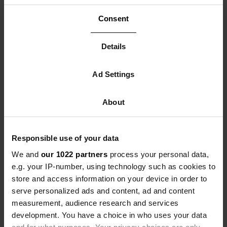
Sie Ihren Osterbrunch oder Ihr Pfingstgrillangebot
Consent
ankündigen, kann eine große Reichweite erzielen.
Vergessen Sie auch nicht Ihre Newsletters: Eine E-Mail
an frühere Gäste mit einem exklusiven Angebot oder
Details
einer Erinnerung an eine frühzeitige Buchung kann den
nötigen Anreiz bieten.
Ad Settings
Darüber hinaus kann die Zusammenarbeit mit lokalen
Unternehmern Ihr Angebot stärken. Erwägen Sie ein
Pauschalangebot, bei dem Gäste auf Ihrem
About
Wohnmobilstellplatz übernachten und tagsüber eine
Osterverkostung auf einem nahegelegenen Bauernhof
oder eine Weinverkostung in einem Weingut genießen.
Responsible use of your data
Möchten Sie noch sichtbarer sein?
Mit einem
We and
our 1022 partners
process your personal data,
Sichtbarkeitspaket auf Campercontact
wird Ihr
Wohnmobilstellplatz für Wohnmobilisten, die nach
e.g. your IP-number, using technology such as cookies to
einem geeigneten Übernachtungsplatz suchen, besser
store and access information on your device in order to
sichtbar.
serve personalized ads and content, ad and content
measurement, audience research and services
development. You have a choice in who uses your data