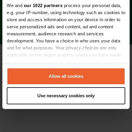
We and
our 1022 partners
process your personal data,
e.g. your IP-number, using technology such as cookies to
Tu as une meilleure
store and access information on your device in order to
Faites-le-nous
idée ?
savoir !
serve personalized ads and content, ad and content
Faites-le-nous
measurement, audience research and services
savoir !
development. You have a choice in who uses your data
and for what purposes. Your privacy choices are only
applicable on this digital property where you have made
your choices. You can change or withdraw your consent
any time from the Cookie Declaration or by clicking on
the Privacy trigger icon.
Allow all cookies
If you allow, we would also like to:
Use necessary cookies only
Collect information about your geographical
location which can be accurate to within several
meters
Identify your device by actively scanning it for
Devenez l'un des principaux acteurs de ce marché de
specific characteristics (fingerprinting)
niche