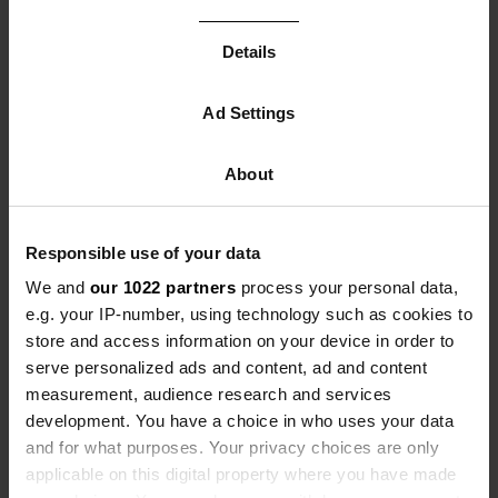
Par PMS-Link
Details
Ad Settings
Prix et disponibilité 2026 | Via une connexion
PMS
About
Votre système de gestion
hôtelière/gestionnaire de canaux (tel que
Qenner/Campnerd, Camping.care ou
Responsible use of your data
Ctoutvert) est-il connecté à Campercontact ?
We and
our 1022 partners
process your personal data,
Ensuite, vos disponibilités et vos prix sont
e.g. your IP-number, using technology such as cookies to
automatiquement mis à jour. Veuillez noter :
store and access information on your device in order to
les suppléments et les frais supplémentaires
serve personalized ads and content, ad and content
ne sont pas automatiquement mis à jour.
Assurez-vous de les mettre à jour
measurement, audience research and services
manuellement pour 2026.
development. You have a choice in who uses your data
and for what purposes. Your privacy choices are only
applicable on this digital property where you have made
👉
Procédez comme suit :