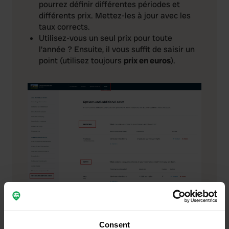
pourrez définir différentes périodes et
différents prix. Mettez-les à jour avec les
taux corrects.
Utilisez-vous un seul prix pour toute
l'année ? Ensuite, il vous suffit de saisir un
point (utilisez toujours
prix en euros
).
Consent